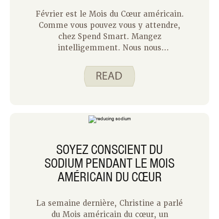
Février est le Mois du Cœur américain.
Comme vous pouvez vous y attendre,
chez Spend Smart. Mangez
intelligemment. Nous nous
concentrons généralement sur notre
alimentation et notre activité physique
pendant le mois du cœur. Mais saviez-
vous qu’il existe de nombreuses autres
façons de montrer un peu d’amour à
votre cœur ? En voici quelques-uns :
SOYEZ CONSCIENT DU
SODIUM PENDANT LE MOIS
AMÉRICAIN DU CŒUR
La semaine dernière, Christine a parlé
du Mois américain du cœur, un