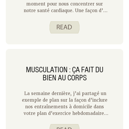
moment pour nous concentrer sur
notre santé cardiaque. Une façon d’y
parvenir est d’être plus conscient du
sodium que nous mangeons. Manger
trop de sodium peut contribuer à
l’hypertension artérielle et aux
maladies cardiaques. Mais notre corps
a besoin de sodium pour fonctionner
normalement. Vous trouverez ci-
dessous quelques idées pour trouver un
MUSCULATION : ÇA FAIT DU
équilibre avec le sodium que nous
BIEN AU CORPS
consommons.
La semaine dernière, j’ai partagé un
exemple de plan sur la façon d’inclure
nos entraînements à domicile dans
votre plan d’exercice hebdomadaire.
Cette semaine, je veux partager plus
d’informations et de conseils sur la