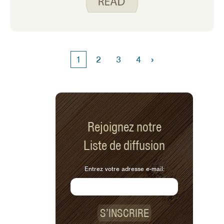
musculation. Il est recommandé de
faire une activité de renforcement
musculaire au moins 2 jours par
semaine. La musculation est
importante pour tout le monde. En
›
1
2
3
4
vieillissant, si nous n’utilisons pas nos
muscles, ils s’affaiblissent et nous
sommes moins capables de faire des
activités quotidiennes normales.
Rejoignez notre
Liste de diffusion
Entrez votre adresse e-mail:
S’INSCRIRE