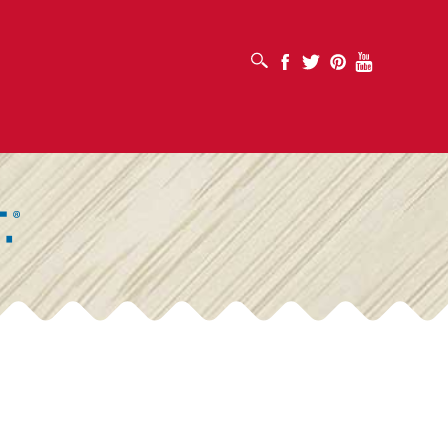
MỞ HỘP TÌM KIẾM
Facebook
Twitter
Pinterest
Youtube