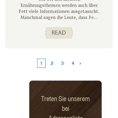
Ernährungsthemen werden auch über
Fett viele Informationen ausgetauscht.
Manchmal sagen die Leute, dass Fett
schlecht für dich ist, während andere
Leute sagen, dass es gut für dich ist.
Das kann verwirrend sein. Hier sind
ein paar Dinge, die Sie bei Fett
beachten sollten.
›
1
2
3
4
Treten Sie unserem
bei