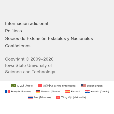
Información adicional
Políticas
Socios de Extensión Estatales y Nacionales
Contáctenos
Copyright © 2009–2026
Iowa State University of
Science and Technology
العربية
(
Árabe
)
简体中文
(
Chino simplificado
)
English
(
Inglés
)
Français
(
Francés
)
Deutsch
(
Alemán
)
Español
Hrvatski
(
Croata
)
ไทย
(
Tailandés
)
Tiếng Việt
(
Vietnamita
)