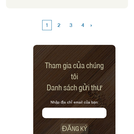
›
1
2
3
4
Tham gia của chúng
tôi
Danh sách gửi thư
Nhập địa chỉ email của bạn:
ĐĂNG KÝ