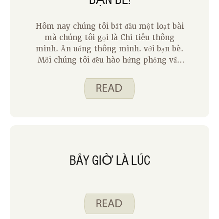
Hôm nay chúng tôi bắt đầu một loạt bài
mà chúng tôi gọi là Chi tiêu thông
minh. Ăn uống thông minh. với bạn bè.
Mỗi chúng tôi đều hào hứng phỏng vấn
ai đó gần gũi với chúng tôi về những ý
tưởng mà chúng tôi có xu hướng giới
thiệu ở đây. Hãy theo dõi một blog
phỏng vấn mỗi tháng cho đến tháng
Chín. Tôi phải đi trước!
BÂY GIỜ LÀ LÚC