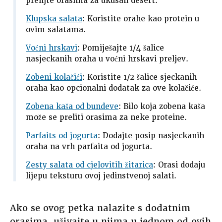
prelijte orasima za ukusan desert.
Klupska salata
: Koristite orahe kao protein u
ovim salatama.
Voćni hrskavi
: Pomiješajte 1/4 šalice
nasjeckanih oraha u voćni hrskavi preljev.
Zobeni kolačići
: Koristite 1/2 šalice sjeckanih
oraha kao opcionalni dodatak za ove kolačiće.
Zobena kaša od bundeve
: Bilo koja zobena kaša
može se preliti orasima za neke proteine.
Parfaits od jogurta
: Dodajte posip nasjeckanih
oraha na vrh parfaita od jogurta.
Zesty salata od cjelovitih žitarica
: Orasi dodaju
lijepu teksturu ovoj jedinstvenoj salati.
Ako se ovog petka nalazite s dodatnim
orasima, uživajte u njima u jednom od ovih