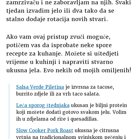
zamrzivaču i ne zaboravljam na njih. Svaki
tjedan izvadim jelo ili dva tako da se
stalno dodaje rotacija novih stvari.
Ako vam ovaj pristup zvuči moguće,
potičem vas da isprobate neke spore
recepte za kuhanje. Možete si uštedjeti
vrijeme u kuhinji i napraviti stvarno
ukusna jela. Evo nekih od mojih omiljenih!
Salsa Verde Piletina
je izvrsna za tacose,
burrito zdjele ili za vrh taco salata.
Leća sporog štednjaka
ukusan je biljni protein
koji možete dodati gotovo svakom jelu. Volim
ih u zdjelama od riže i quesadillas.
Slow Cooker Pork Roast
ukusna je citrusna
vrtnja na tradicionalnom svinjskom pečenju i