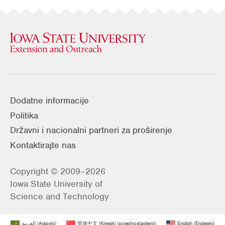
Dodatne informacije
Politika
Državni i nacionalni partneri za proširenje
Kontaktirajte nas
Copyright © 2009–2026
Iowa State University of
Science and Technology
العربية
(
Arapski
)
简体中文
(
Kineski (pojednostavljeni)
)
English
(
Engleski
)