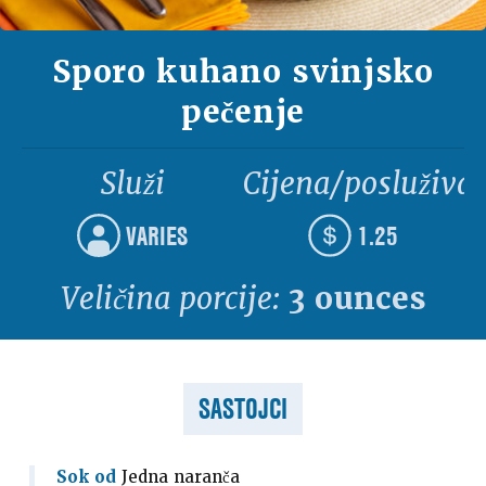
Sporo kuhano svinjsko
pečenje
Služi
Cijena/posluživa
VARIES
1.25
Veličina porcije:
3 ounces
SASTOJCI
Sok od
Jedna naranča