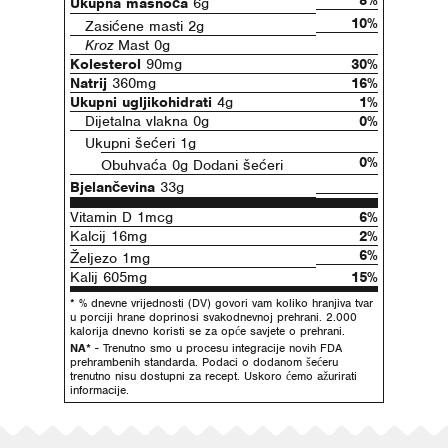
8%
Ukupna masnoća
6g
10%
Zasićene masti 2g
Kroz
Mast 0g
Kolesterol
90mg
30%
Natrij
360mg
16%
Ukupni ugljikohidrati
4g
1%
Dijetalna vlakna 0g
0%
Ukupni šećeri 1g
0%
Obuhvaća 0g Dodani šećeri
Bjelančevina
33g
Vitamin D 1mcg
6%
Kalcij 16mg
2%
6%
Željezo 1mg
Kalij 605mg
15%
* % dnevne vrijednosti (DV) govori vam koliko hranjiva tvar
u porciji hrane doprinosi svakodnevnoj prehrani. 2.000
kalorija dnevno koristi se za opće savjete o prehrani.
NA*
- Trenutno smo u procesu integracije novih FDA
prehrambenih standarda. Podaci o dodanom šećeru
trenutno nisu dostupni za recept. Uskoro ćemo ažurirati
informacije.