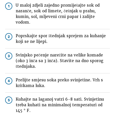
U maloj zdjeli zajedno promiješajte sok od
1
naranče, sok od limete, češnjak u prahu,
kumin, sol, mljeveni crni papar i zalijte
vodom.
Poprskajte spor štednjak sprejem za kuhanje
2
koji se ne lijepi.
Svinjsko pečenje narežite na velike komade
3
(oko 3 inča sa 3 inča). Stavite na dno sporog
štednjaka.
Prelijte smjesu soka preko svinjetine. Vrh s
4
kriškama luka.
Kuhajte na laganoj vatri 6-8 sati. Svinjetinu
5
treba kuhati na minimalnoj temperaturi od
145 ° F.