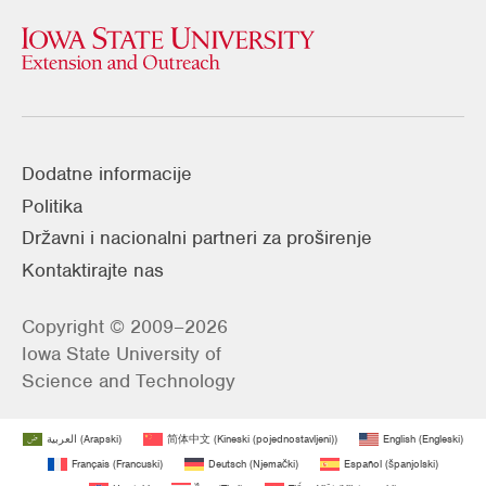
Dodatne informacije
Politika
Državni i nacionalni partneri za proširenje
Kontaktirajte nas
Copyright © 2009–2026
Iowa State University of
Science and Technology
العربية
(
Arapski
)
简体中文
(
Kineski (pojednostavljeni)
)
English
(
Engleski
)
Français
(
Francuski
)
Deutsch
(
Njemački
)
Español
(
španjolski
)