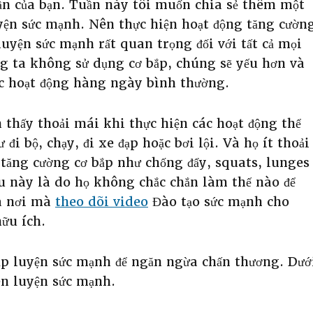
uần của bạn. Tuần này tôi muốn chia sẻ thêm một
uyện sức mạnh. Nên thực hiện hoạt động tăng cườn
luyện sức mạnh rất quan trọng đối với tất cả mọi
ng ta không sử dụng cơ bắp, chúng sẽ yếu hơn và
ác hoạt động hàng ngày bình thường.
 thấy thoải mái khi thực hiện các hoạt động thể
đi bộ, chạy, đi xe đạp hoặc bơi lội. Và họ ít thoải
 tăng cường cơ bắp như chống đẩy, squats, lunges
iều này là do họ không chắc chắn làm thế nào để
là nơi mà
theo dõi video
Đào tạo sức mạnh cho
hữu ích.
tập luyện sức mạnh để ngăn ngừa chấn thương. Dướ
èn luyện sức mạnh.