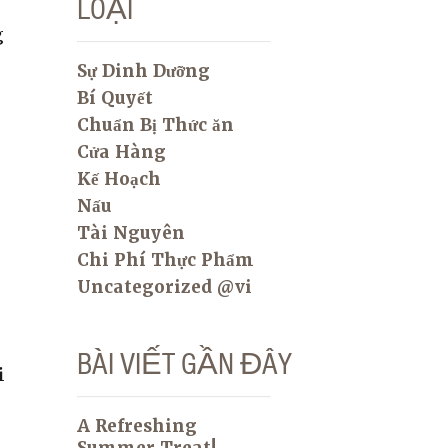
LOẠI
g
Sự Dinh Dưỡng
Bí Quyết
Chuẩn Bị Thức ăn
Cửa Hàng
Kế Hoạch
Nấu
Tài Nguyên
Chi Phí Thực Phẩm
Uncategorized @vi
BÀI VIẾT GẦN ĐÂY
i
A Refreshing
Summer Treat!