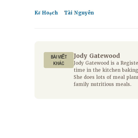
Kế Hoạch
Tài Nguyên
Jody Gatewood
BÀI VIẾT
KHÁC
Jody Gatewood is a Regist
time in the kitchen baking
She does lots of meal plan
family nutritious meals.