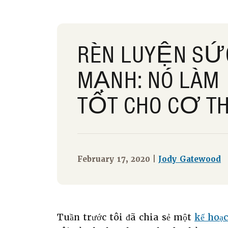
RÈN LUYỆN SỨ
MẠNH: NÓ LÀM
TỐT CHO CƠ T
February 17, 2020 |
Jody Gatewood
Tuần trước tôi đã chia sẻ một
kế hoạ