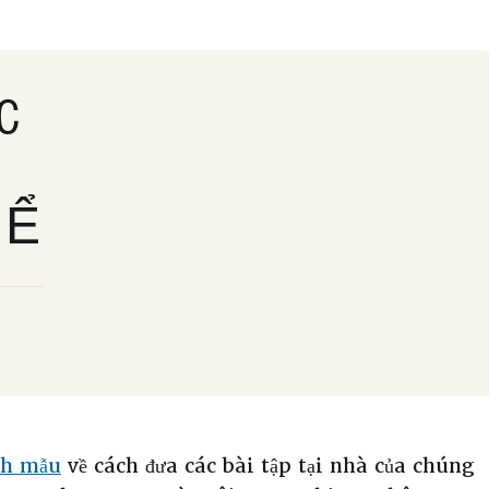
C
HỂ
ch mẫu
về cách đưa các bài tập tại nhà của chúng