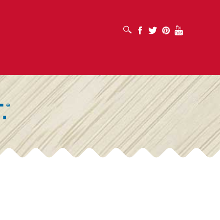
MỞ HỘP TÌM KIẾM
Facebook
Twitter
Pinterest
Youtube