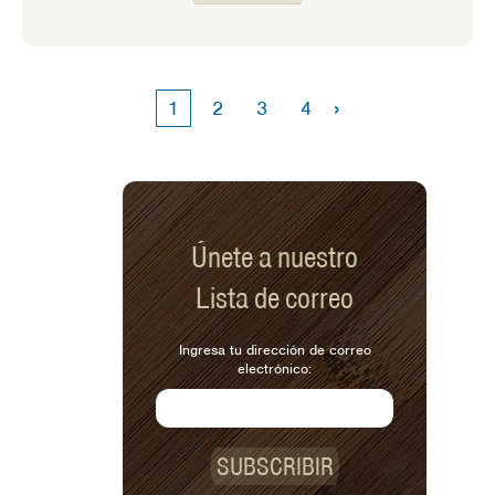
Los regalos de comida pueden ser una
forma fácil y económica de reconocer a
alguien en las fiestas. ¡Aquí hay
algunos que disfruto!
›
1
2
3
4
Únete a nuestro
Lista de correo
Ingresa tu dirección de correo
electrónico:
SUBSCRIBIR