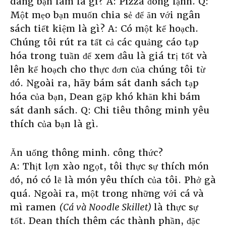
dàng bạn làm là gì? A: Pizza đông lạnh. Q:
Một mẹo bạn muốn chia sẻ để ăn với ngân
sách tiết kiệm là gì? A: Có một kế hoạch.
Chúng tôi rút ra tất cả các quảng cáo tạp
hóa trong tuần để xem đâu là giá trị tốt và
lên kế hoạch cho thực đơn của chúng tôi từ
đó. Ngoài ra, hãy bám sát danh sách tạp
hóa của bạn, Dean gặp khó khăn khi bám
sát danh sách. Q: Chi tiêu thông minh yêu
thích của bạn là gì.
Ăn uống thông minh. công thức?
A: Thịt lợn xào ngọt, tôi thực sự thích món
đó, nó có lẽ là món yêu thích của tôi. Phở gà
quá. Ngoài ra, một trong những với cá và
mì ramen
(Cá và Noodle Skillet)
là thực sự
tốt. Dean thích thêm các thành phần, đặc