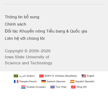
Thông tin bổ sung
Chính sách
Đối tác Khuyến nông Tiểu bang & Quốc gia
Liên hệ với chúng tôi
Copyright © 2009–2026
Iowa State University of
Science and Technology
العربية
(
Arabic
)
简体中文
(
Chinese (Simplified)
)
English
Français
(
French
)
Deutsch
(
German
)
Español
(
Spanish
)
Hrvatski
(
Croatian
)
ไทย
(
Thai
)
Tiếng Việt