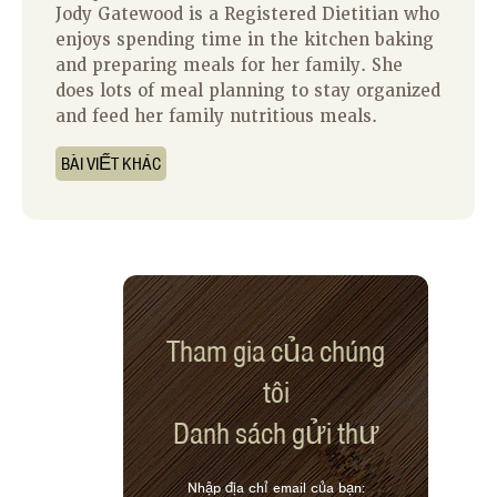
Jody Gatewood is a Registered Dietitian who
enjoys spending time in the kitchen baking
and preparing meals for her family. She
does lots of meal planning to stay organized
and feed her family nutritious meals.
BÀI VIẾT KHÁC
Tham gia của chúng
tôi
Danh sách gửi thư
Nhập địa chỉ email của bạn: