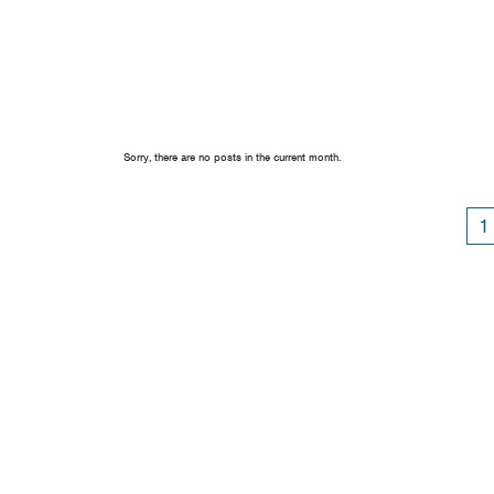
Sorry, there are no posts in the current month.
1