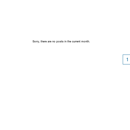
Sorry, there are no posts in the current month.
1