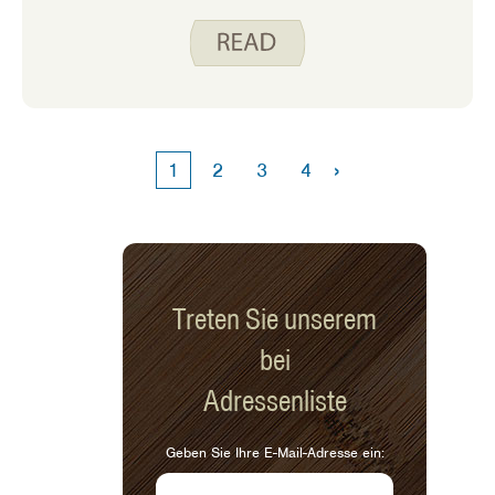
und wir sehnen uns zu dieser Jahreszeit
danach. Die Frage ist, gehen wir zum
nächsten Restaurant und probieren
ihres, holen uns eine Dose aus dem
Laden oder machen es von Grund auf
neu? Ich habe kürzlich alle drei
ausprobiert und bin hier, um meine
›
1
2
3
4
Gedanken zu teilen!
Treten Sie unserem
bei
Adressenliste
Geben Sie Ihre E-Mail-Adresse ein: