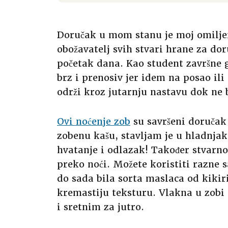
Doručak u mom stanu je moj omiljen
obožavatelj svih stvari hrane za doru
početak dana. Kao student završne g
brz i prenosiv jer idem na posao il
održi kroz jutarnju nastavu dok n
Ovi noćenje zob
su savršeni doručak
zobenu kašu, stavljam je u hladnj
hvatanje i odlazak! Također stvarno
preko noći. Možete koristiti razne s
do sada bila sorta maslaca od kikiri
kremastiju teksturu. Vlakna u zobi 
i sretnim za jutro.