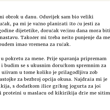
i obrok u danu. Oduvijek sam bio veliki
čak, pa mi je važno planirati što ću jesti za
odine dijetetike, doručak većinu dana mora bit
i nastavu. Također mi treba nešto punjenje da me
e budem imao vremena za ručak.
 u pokretu za mene. Prije spavanja pripremam
ak i budim se s ukusnim doručkom spremnim za
 uživam u tome koliko je prilagodljiva zob
astojke za bezbroj opcija okusa. Najdraža mi je
kija, s dodatkom žlice grčkog jogurta za još
i proteini u maslacu od kikirikija drže me sitim