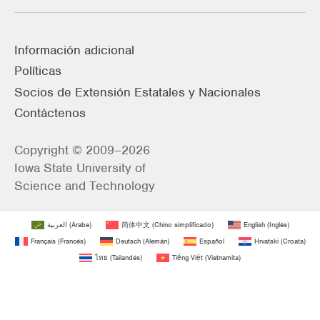
Información adicional
Políticas
Socios de Extensión Estatales y Nacionales
Contáctenos
Copyright © 2009–2026
Iowa State University of
Science and Technology
العربية
(
Árabe
)
简体中文
(
Chino simplificado
)
English
(
Inglés
)
Français
(
Francés
)
Deutsch
(
Alemán
)
Español
Hrvatski
(
Croata
)
ไทย
(
Tailandés
)
Tiếng Việt
(
Vietnamita
)