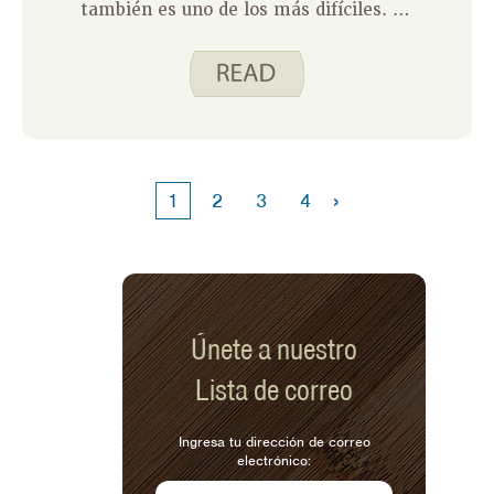
también es uno de los más difíciles. Ya
sea que esté cuidando a un padre,
cónyuge, hijo, amigo o vecino, el costo
emocional y físico puede sorprenderlo.
Ahí es donde entra en juego
Herramientas poderosas para
cuidadores . Y créanme, no es solo otra
clase, es un cambio de juego.
›
1
2
3
4
Únete a nuestro
Lista de correo
Ingresa tu dirección de correo
electrónico: