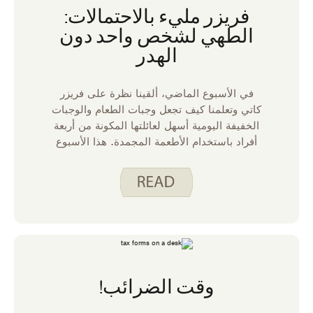
فريزر مليء بالاحتمالات:
الطهي لشخص واحد دون
الهدر
في الأسبوع الماضي، ألقينا نظرة على فريزر
كاتي وتعلمنا كيف تجعل وجبات الطعام والوجبات
الخفيفة اليومية أسهل لعائلتها المكونة من أربعة
أفراد باستخدام الأطعمة المجمدة. هذا الأسبوع
سأشارك كيف أستخدم فريزري كمنزل لشخص
واحد. من بعض النواحي، الطبخ لشخص واحد
أبسط لأنني أملك نفسي فقط لأرضي وأعرف ما
أحب. ومع ذلك، يتطلب الطهي لشخص أو اثنين
تخطيطا دقيقا لتقليل الهدر والاستفادة القصوى
من جهدك.
وقت الضرائب!