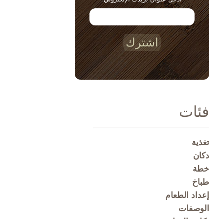
اشترك
فئات
تغذية
دكان
خطة
طباخ
إعداد الطعام
الوصفات