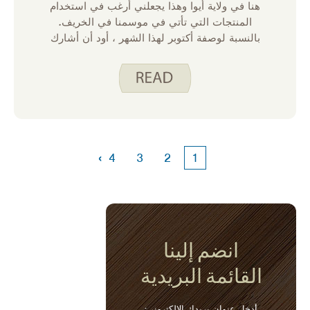
هنا في ولاية أيوا وهذا يجعلني أرغب في استخدام
المنتجات التي تأتي في موسمنا في الخريف.
بالنسبة لوصفة أكتوبر لهذا الشهر ، أود أن أشارك
ثلاث طرق لاستخدام البطاطا الحلوة. على الرغم
من أنه يمكننا الحصول على البطاطا الحلوة من
محل البقالة على مدار العام ، إلا أنني أميل إلى
أن أكون في حالة مزاجية لها خلال الأشهر الباردة.
سواء كنت تخطط لوجبة أجمل للضيوف أو وجبة
سريعة طوال الأسبوع ، فكر في أحد هذه
الخيارات اللذيذة!
›
4
3
2
1
انضم إلينا
القائمة البريدية
أدخل عنوان بريدك الإلكتروني: