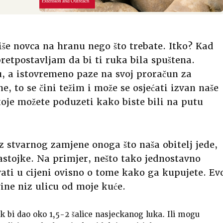
iše novca na hranu nego što trebate. Itko? Kad
retpostavljam da bi ti ruka bila spuštena.
du, a istovremeno paze na svoj proračun za
, to se čini težim i može se osjećati izvan naše
oje možete poduzeti kako biste bili na putu
 stvarnog zamjene onoga što naša obitelj jede,
stojke. Na primjer, nešto tako jednostavno
ati u cijeni ovisno o tome kako ga kupujete. Ev
ine niz ulicu od moje kuće.
 luk bi dao oko 1,5-2 šalice nasjeckanog luka. Ili mogu