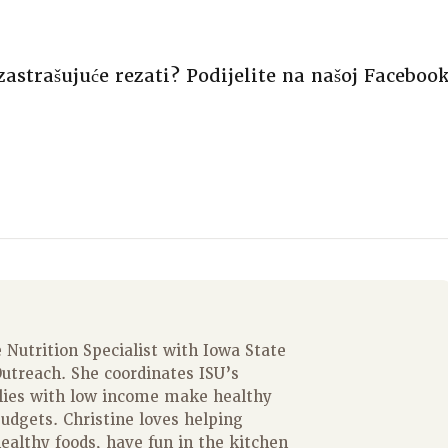
 zastrašujuće rezati? Podijelite na našoj Faceboo
 Nutrition Specialist with Iowa State
utreach. She coordinates ISU’s
lies with low income make healthy
budgets. Christine loves helping
healthy foods, have fun in the kitchen