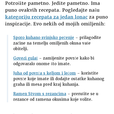
Potrošite pametno. Jedite pametno. Ima
puno ovakvih recepata. Pogledajte našu
kategoriju recepata za jedan lonac
za puno
inspiracije. Evo nekih od mojih omiljenih:
Sporo kuhano svinjsko pečenje
– prilagodite
začine na temelju omiljenih okusa vaše
obitelji.
Goveđi gulaš
– zamijenite povrće kako bi
odgovaralo onome što imate.
Juha od povrća s keljom i lećom
– koristite
povrće koje imate ili dodajte ostatke kuhanog
graha ili mesa pred kraj kuhanja.
Ramen Stvom s rezancima
– prerušite se u
rezance od ramena okusima koje volite.