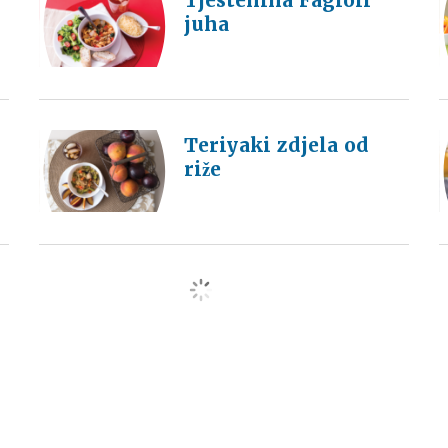
Tjestenina Fagioli
juha
Teriyaki zdjela od
riže
load more