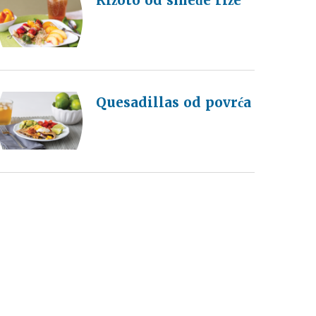
Rižoto od smeđe riže
Quesadillas od povrća