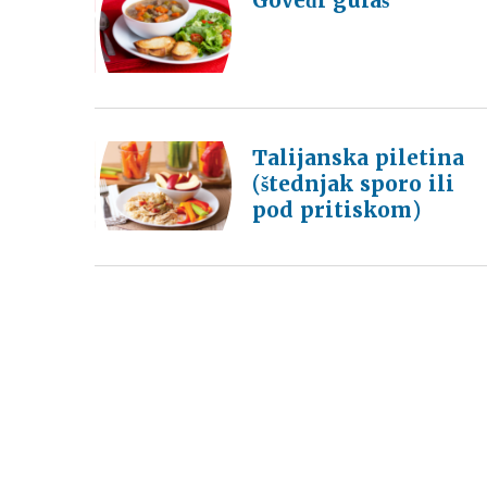
Goveđi gulaš
Talijanska piletina
(štednjak sporo ili
pod pritiskom)