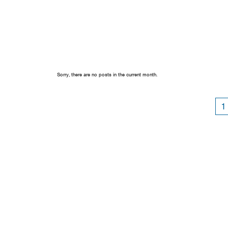
Sorry, there are no posts in the current month.
1