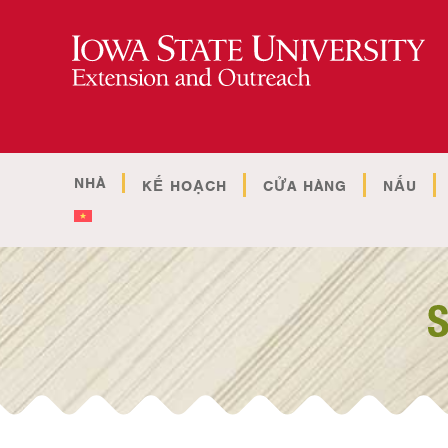
NHÀ
KẾ HOẠCH
CỬA HÀNG
NẤU