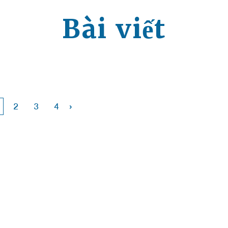
Bài viết
›
2
3
4