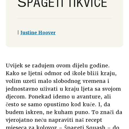
ŠPAGETI TIKVICE
|
Justine Hoover
Uvijek se radujem ovom dijelu godine.
Kako se ljetni odmor od škole bliži kraju,
volim uzeti malo slobodnog vremena i
jednostavno uživati u kraju ljeta sa svojom
djecom. Ponekad idemo u avanture, ali
često se samo opustimo kod kuće. I, da
budem iskren, ne kuham puno. To znači da
vjerojatno neću napraviti naš recept
mjeseca za kolovoz – Špageti Squash – do