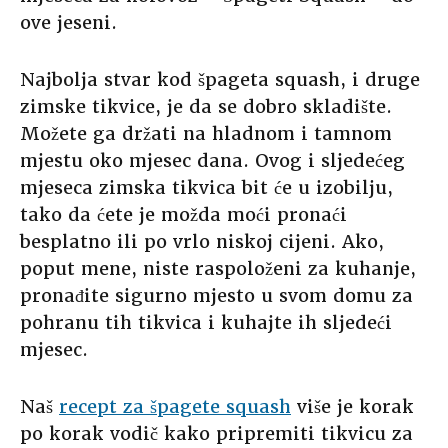
ove jeseni.
Najbolja stvar kod špageta squash, i druge
zimske tikvice, je da se dobro skladište.
Možete ga držati na hladnom i tamnom
mjestu oko mjesec dana. Ovog i sljedećeg
mjeseca zimska tikvica bit će u izobilju,
tako da ćete je možda moći pronaći
besplatno ili po vrlo niskoj cijeni. Ako,
poput mene, niste raspoloženi za kuhanje,
pronađite sigurno mjesto u svom domu za
pohranu tih tikvica i kuhajte ih sljedeći
mjesec.
Naš
recept za špagete squash
više je korak
po korak vodič kako pripremiti tikvicu za