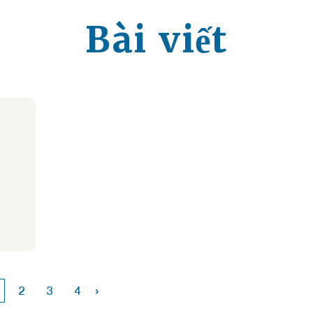
Bài viết
›
2
3
4