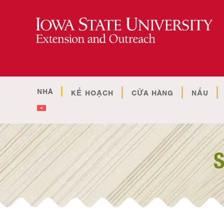
NHÀ
KẾ HOẠCH
CỬA HÀNG
NẤU