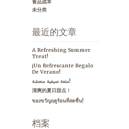
食品成本
未分类
最近的文章
A Refreshing Summer
Treat!
¡Un Refrescante Regalo
De Verano!
متعة صيفية منعشة!
清爽的夏日甜点！
ของขวัญฤดูร้อนที่สดชื่น!
档案