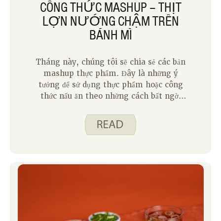
CÔNG THỨC MASHUP – THỊT
LỢN NƯỚNG CHẬM TRÊN
BÁNH MÌ
Tháng này, chúng tôi sẽ chia sẻ các bản
mashup thực phẩm. Đây là những ý
tưởng để sử dụng thực phẩm hoặc công
thức nấu ăn theo những cách bất ngờ.
Bạn sẽ nghe về một bản mashup từ mỗi
Spend Smart. Ăn uống thông minh. các
blogger qua tháng Sáu! Bạn đã thử món
thịt lợn nướng nấu chậm ngon của
chúng tôi chưa? Đây là một trong
những công thức nấu ăn yêu thích của
tôi trên trang web của chúng tôi. Nó
đậm đà và ngon và có hương vị cam
quýt tươi sáng có phần bất ngờ trong
công thức thịt lợn.