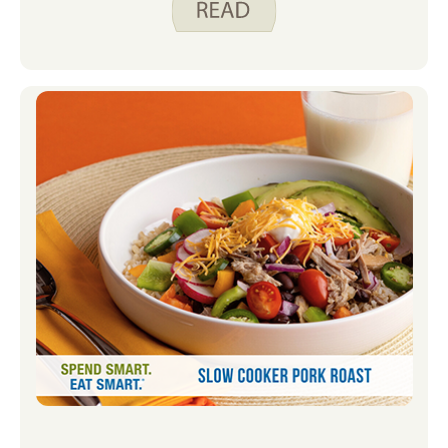
gắng linh hoạt với thời gian trong ngày
và thực đơn. Một số thực đơn yêu thích
trong những năm qua là bữa nửa buổi,
quầy bar taco, súp và pizza. Dưới đây là
một số Spend Smart yêu thích của tôi.
Ăn uống thông minh. công thức nấu ăn
mà tôi đã đưa vào thực đơn ngày lễ của
mình trong những năm qua.