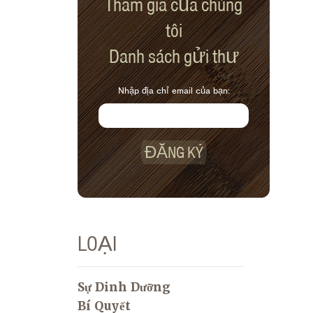
Tham gia của chúng
tôi
Danh sách gửi thư
Nhập địa chỉ email của bạn:
ĐĂNG KÝ
LOẠI
Sự Dinh Dưỡng
Bí Quyết