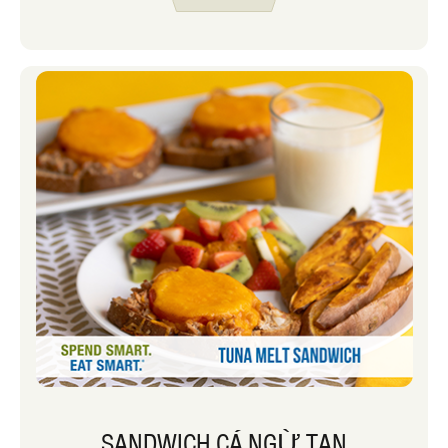
riêng họ. Công thức tháng mười một
của chúng tôi trong tháng, Khoai tây
nhồi cay, là hoàn hảo cho thanh khoai
tây nướng của riêng bạn. Công thức này
kết hợp với nhau khá dễ dàng. Bạn
nướng khoai tây và sau đó trộn với nhau
1 chén đậu đen nấu chín, 1 chén salsa và
1 chén ngô nấu chín. Đặt topping đậu
đen cùng với các lựa chọn ngon miệng
khác như ớt xắt nhỏ, hành tây xắt nhỏ,
bơ, phô mai cắt nhỏ và kem chua. Sau
đó, mỗi người có thể tự làm món khoai
tây nướng. Sau nhiều năm thực hiện
công thức này, đây là một số mẹo tôi đã
học được:
SANDWICH CÁ NGỪ TAN