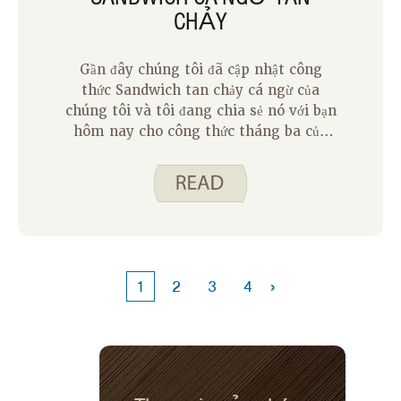
CHẢY
Gần đây chúng tôi đã cập nhật công
thức Sandwich tan chảy cá ngừ của
chúng tôi và tôi đang chia sẻ nó với bạn
hôm nay cho công thức tháng ba của
chúng tôi trong tháng. Đây là một công
thức hay khi thời gian eo hẹp vì salad
cá ngừ trộn với nhau nhanh chóng và
thời gian nấu chỉ tổng cộng khoảng 10
phút.
›
1
2
3
4