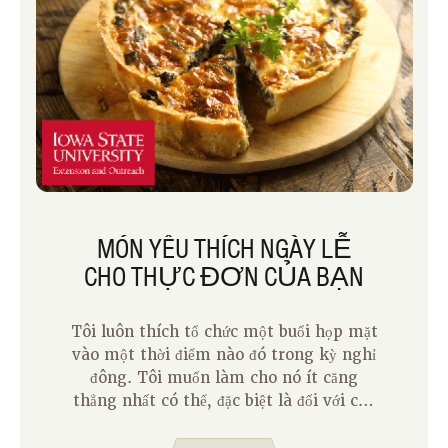
MÓN YÊU THÍCH NGÀY LỄ
CHO THỰC ĐƠN CỦA BẠN
Tôi luôn thích tổ chức một buổi họp mặt
vào một thời điểm nào đó trong kỳ nghỉ
đông. Tôi muốn làm cho nó ít căng
thẳng nhất có thể, đặc biệt là đối với các
thành viên trong gia đình phải tham dự
nhiều hơn một lễ kỷ niệm. Vì vậy, tôi cố