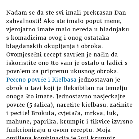
Nadam se da ste svi imali prekrasan Dan
zahvalnosti! Ako ste imalo poput mene,
vjerojatno imate malo nereda u hladnjaku
s komadićima ovog i onog ostataka
blagdanskih okupljanja i obroka.
Ovomjesečni recept savršen je način da
iskoristite ono što vam je ostalo u ladici s
povrćem za pripremu ukusnog obroka.
Pečeno povrće i Kielbasa
jednostavan je
obrok u tavi koji je fleksibilan na temelju
onoga što imate. Jednostavno nasjeckajte
povrće (5 šalica), narežite kielbasu, začinite
i pecite! Brokula, cvjetača, mrkva, luk,
mahune, paprika, krumpir i tikvice izvrsno
funkcioniraju u ovom receptu. Moja
omiljena kombinacija je žuti krumpir,