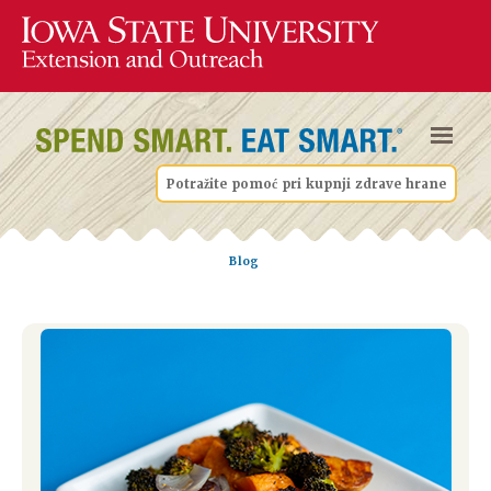
Potražite pomoć pri kupnji zdrave hrane
Blog