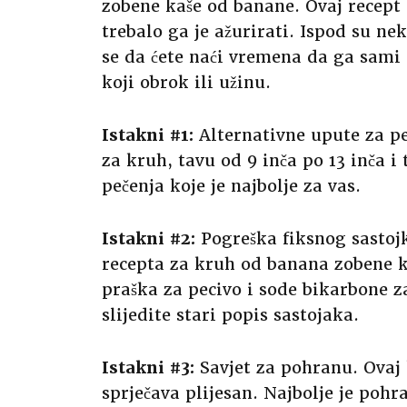
zobene kaše od banane. Ovaj recept
trebalo ga je ažurirati. Ispod su ne
se da ćete naći vremena da ga sami n
koji obrok ili užinu.
Istakni #1:
Alternativne upute za pe
za kruh, tavu od 9 inča po 13 inča i
pečenja koje je najbolje za vas.
Istakni #2:
Pogreška fiksnog sastoj
recepta za kruh od banana zobene k
praška za pecivo i sode bikarbone z
slijedite stari popis sastojaka.
Istakni #3:
Savjet za pohranu. Ovaj k
sprječava plijesan. Najbolje je pohr