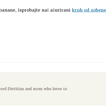
 banane, isprobajte naš ažurirani
kruh od zobene
tered Dietitian and mom who loves to