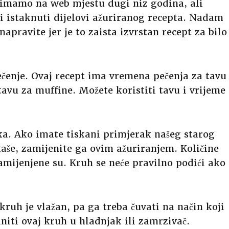
 imamo na web mjestu dugi niz godina, ali
ki istaknuti dijelovi ažuriranog recepta. Nadam
apravite jer je to zaista izvrstan recept za bilo
čenje. Ovaj recept ima vremena pečenja za tavu
 tavu za muffine. Možete koristiti tavu i vrijeme
ka. Ako imate tiskani primjerak našeg starog
aše, zamijenite ga ovim ažuriranjem. Količine
amijenjene su. Kruh se neće pravilno podići ako
ruh je vlažan, pa ga treba čuvati na način koji
aniti ovaj kruh u hladnjak ili zamrzivač.