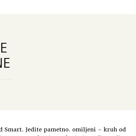
NE
NE
nd Smart. Jedite pametno. omiljeni – kruh od