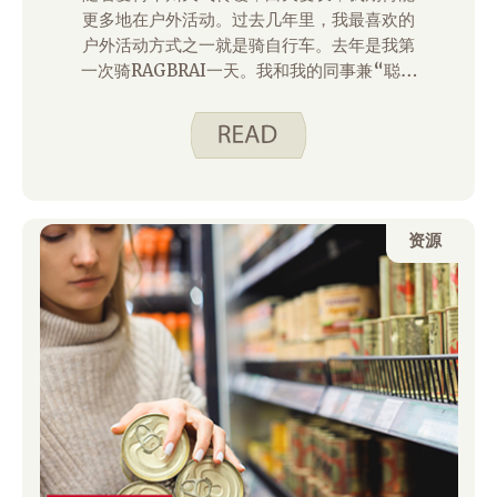
更多地在户外活动。过去几年里，我最喜欢的
户外活动方式之一就是骑自行车。去年是我第
一次骑RAGBRAI一天。我和我的同事兼“聪明
花钱”的伙伴一起骑行。 吃得聪明。 博主，贾
斯汀·胡佛。如果你之前没听说过RAGBRAI，
那是一次为期一周的爱荷华州骑行，途中会在
不同城镇过夜。更多信息请访问
ragbrai.com。我喜欢这不是比赛，所有年龄
和能力的人都参与。去年我们玩得很开心，今
资源
年计划再骑一天。为了准备，我会在当地的步
道上骑车。