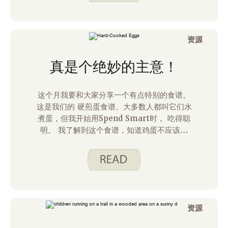
资源
真是个绝妙的主意！
这个月我要和大家分享一个有点特别的食谱。
这是我们的 硬煎蛋食谱。大多数人都叫它们水
煮蛋，但我开始用Spend Smart时， 吃得聪
明。 我了解到这个食谱，知道鸡蛋不应该煮
熟。要煮熟鸡蛋，水会完全沸腾，但随后将锅
从火上移开，盖上盖子。鸡蛋继续在热水中轻
柔烹饪。 这种方法产生嫩卵。 它还可以减少
鸡蛋煮熟时蛋黄周围可能形成的开裂和绿色。
资源