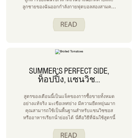
ลูกชายของฉันออกกําลังกายฟุตบอลสองสามครั้ง
ในแต่ละสัปดาห์มักจะกลับบ้านด้วยเหงื่อออกมาก
มันทําให้ฉันคิดถึงการรักษาความชุ่มชื้นให้พวก
เขา ความต้องการน้ําของแต่ละบุคคลขึ้นอยู่กับ
ปัจจัยหลายประการ เช่น อายุ เพศ ระดับ
กิจกรรม และสุขภาพโดยรวม แผนภูมิต่อไปนี้
เป็นแนวทางสําหรับการดื่มน้ําในแต่ละวันตาม
แต่ละกลุ่มอายุ
SUMMER’S PERFECT SIDE,
ท็อปปิ้ง, แซนวิช…
สูตรของเดือนนี้เป็นแจ็คของการซื้อขายทั้งหมด
อย่างแท้จริง มะเขือเทศย่าง มีความยืดหยุ่นมาก
คุณสามารถใช้เป็นพื้นฐานสําหรับแซนวิชซอส
หรืออาหารเรียกน้ําย่อยได้ นี่คือวิธีที่ฉันใช้สูตรนี้