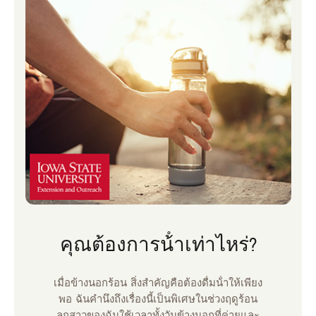
กับวิธีอื่นๆ ที่เขาจะมีพลังงานสําหรับวันเรียนและ
การฝึกซ้อมฟุตบอล ได้แก่:
คุณต้องการน้ําเท่าไหร่?
เมื่อข้างนอกร้อน สิ่งสําคัญคือต้องดื่มน้ําให้เพียง
พอ ฉันคํานึงถึงเรื่องนี้เป็นพิเศษในช่วงฤดูร้อน
ลูกสาวของฉันใช้เวลาทั้งวันข้างนอกที่ค่ายและ