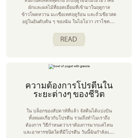
หนึ่งในสิ่งที่ดีที่สุดเกี่ยวกับฤดูร้อนในไอโอวาคือ
ผักและผลไม้ที่ยอดเยี่ยมที่เข้ามาในฤดูกาล
ข้าวโพดหวาน มะเขือเทศฤดูร้อน และถั่วเขียวสด
อยู่ในอันดับต้น ๆ ของฉัน ในไอโอวา เราโชคดีที่
มีโครงการที่ช่วยให้ชาวไอโอวาที่เข้าร่วม
โครงการช่วยเหลือด้านโภชนาการเสริม
(SNAP) กินผักและผลไม้ได้มากขึ้นในขณะที่ยึด
ติดกับงบประมาณของชํา
ความต้องการโปรตีนใน
ระยะต่างๆ ของชีวิต
ใน บล็อกของสัปดาห์ที่แล้ว จัสตินได้แบ่งปัน
ทั้งหมดเกี่ยวกับโปรตีน รวมถึงทําไมเราถึง
ต้องการ วิธีกําหนดว่าเราต้องการมากแค่ไหน
และอาหารชนิดใดที่มีโปรตีน วันนี้ฉันกําลังแบ่ง