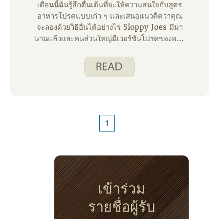
เดือนนี้ฉันรู้สึกตื่นเต้นที่จะให้ความสนใจกับสูตร
อาหารโปรดแบบเก่า ๆ และเสนอแนวคิดว่าคุณ
จะลองด้วยวิธีอื่นได้อย่างไร Sloppy Joes มีมา
นานแล้วและคนส่วนใหญ่มีเวอร์ชันโปรดของพวก
เขา สิ่งที่ฉันชอบคือเวอร์ชันบนเว็บไซต์ของเรา
สูตรนี้มีรสชาติเหมือนซอสมะเขือเทศและ
มัสตาร์ดมากกว่าซอสบาร์บีคิวหรือซอสมะเขือ
เทศ – อร่อยมาก!
1
เข้าร่วม
รายชื่อผู้รับ