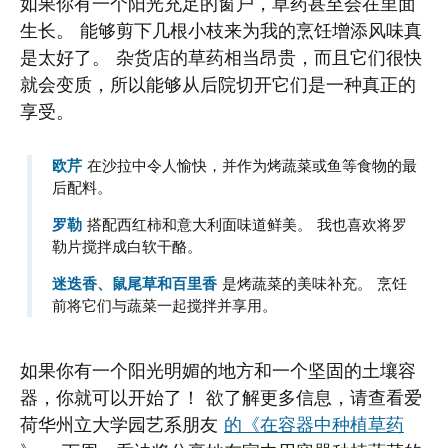
如果你有一个阳光充足的窗户，草药甚至会在里面
生长。 能够剪下几根小枝来为我的烹饪增添风味真
是太好了。 杂货店的草药相当昂贵，而且它们很快
就会变质，所以能够从后院切开它们是一种真正的
享受。
欧芹
在沙拉中令人愉快，并作为烤蔬菜或鱼等食物的最
后配料。
罗勒
搭配西红柿和意大利面味道鲜美。 我也喜欢将罗
勒片搅拌成白软干酪。
迷迭香、鼠尾草和百里香
是烤蔬菜的美味补充。 烹饪
前将它们与蔬菜一起搅拌并享用。
如果你有一个阳光明媚的地方和一个坚固的土壤容
器，你就可以开始了！ 欲了解更多信息，请查看爱
荷华州立大学园艺系朋友
的《在容器中种植草药