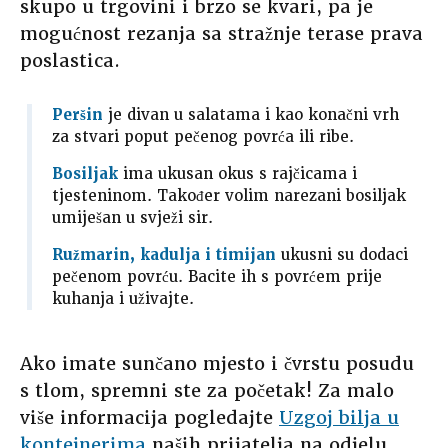
skupo u trgovini i brzo se kvari, pa je
mogućnost rezanja sa stražnje terase prava
poslastica.
Peršin
je divan u salatama i kao konačni vrh
za stvari poput pečenog povrća ili ribe.
Bosiljak
ima ukusan okus s rajčicama i
tjesteninom. Također volim narezani bosiljak
umiješan u svježi sir.
Ružmarin, kadulja i timijan
ukusni su dodaci
pečenom povrću. Bacite ih s povrćem prije
kuhanja i uživajte.
Ako imate sunčano mjesto i čvrstu posudu
s tlom, spremni ste za početak! Za malo
više informacija pogledajte
Uzgoj bilja u
kontejnerima
naših prijatelja na odjelu