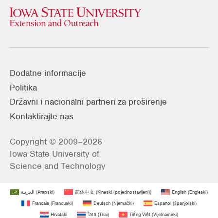
Dodatne informacije
Politika
Državni i nacionalni partneri za proširenje
Kontaktirajte nas
Copyright © 2009–2026
Iowa State University of
Science and Technology
العربية
(
Arapski
)
简体中文
(
Kineski (pojednostavljeni)
)
English
(
Engleski
)
Français
(
Francuski
)
Deutsch
(
Njemački
)
Español
(
španjolski
)
Hrvatski
ไทย
(
Thai
)
Tiếng Việt
(
Vijetnamski
)