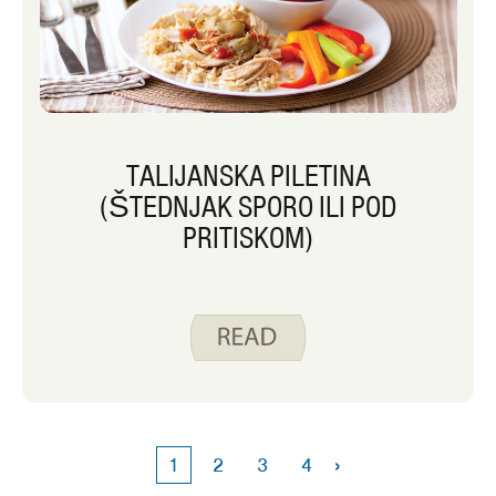
TALIJANSKA PILETINA
(ŠTEDNJAK SPORO ILI POD
PRITISKOM)
›
1
2
3
4