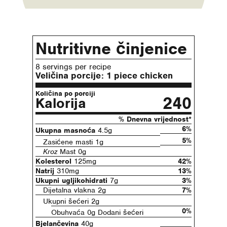
Nutritivne činjenice
8 servings per recipe
Veličina porcije:
1 piece chicken
Količina po porciji
240
Kalorija
% Dnevna vrijednost*
6%
Ukupna masnoća
4.5g
5%
Zasićene masti 1g
Kroz
Mast 0g
Kolesterol
125mg
42%
Natrij
310mg
13%
Ukupni ugljikohidrati
7g
3%
Dijetalna vlakna 2g
7%
Ukupni šećeri 2g
0%
Obuhvaća 0g Dodani šećeri
Bjelančevina
40g