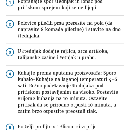
Poprskajte spor štednjak ili lonac pod
1
pritiskom sprejem koji se ne lijepi.
Polovice pilećih prsa prerežite na pola (da
2
napravite 8 komada piletine) i stavite na dno
štednjaka.
U štednjak dodajte rajčicu, srca artičoka,
3
talijanske začine i češnjak u prahu.
Kuhajte prema uputama proizvođača: Sporo
4
kuhalo-Kuhajte na laganoj temperaturi 4-6
sati. Ručno podešavanje štednjaka pod
pritiskom postavljenim na visoko. Postavite
vrijeme kuhanja na 10 minuta. Ostavite
pritisak da se prirodno otpusti 10 minuta, a
zatim brzo otpustite preostali tlak.
Po želji prelijte s 1 žlicom sira prije
5