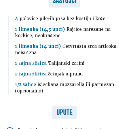
SASTOJCI
4
polovice pilećih prsa bez kostiju i kože
1 limenka (14,5 unci)
Rajčice narezane na
kockice, neobrađene
1 limenka (14 unci)
Četvrtasta srca artičoka,
neisušena
1 čajna žličica
Talijanski začini
1 čajna žličica
češnjak u prahu
1/2 šalice
isjeckana mozzarella ili parmezan
(opcionalno)
UPUTE