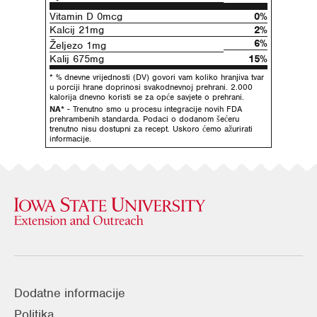
Vitamin D 0mcg
0%
Kalcij 21mg
2%
6%
Željezo 1mg
Kalij 675mg
15%
* % dnevne vrijednosti (DV) govori vam koliko hranjiva tvar
u porciji hrane doprinosi svakodnevnoj prehrani. 2.000
kalorija dnevno koristi se za opće savjete o prehrani.
NA*
- Trenutno smo u procesu integracije novih FDA
prehrambenih standarda. Podaci o dodanom šećeru
trenutno nisu dostupni za recept. Uskoro ćemo ažurirati
informacije.
Dodatne informacije
Politika