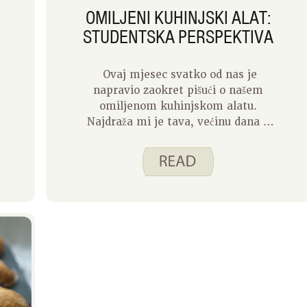
daleko.
OMILJENI KUHINJSKI ALAT:
STUDENTSKA PERSPEKTIVA
Ovaj mjesec svatko od nas je
napravio zaokret pišući o našem
omiljenom kuhinjskom alatu.
Najdraža mi je tava, većinu dana u
tjednu koristim je za izradu jaja,
sendviča sa sirom na žaru, palačinki,
prženja, graha i riže ili quesadillasa.
Međutim, mislio sam da bi bilo
zabavno pitati našu članicu
studentskog osoblja, Maggie, o
njezinom omiljenom kuhinjskom
alatu jer bi se omiljeni kuhinjski
alat mogao promijeniti ovisno o
našoj životnoj fazi. Znam kad sam
bio student moj omiljeni kuhinjski