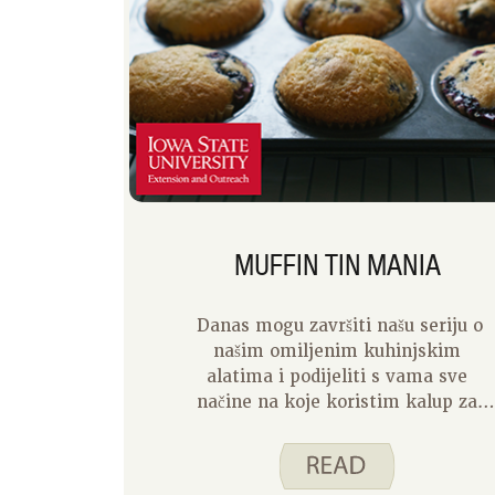
MUFFIN TIN MANIA
Danas mogu završiti našu seriju o
našim omiljenim kuhinjskim
alatima i podijeliti s vama sve
načine na koje koristim kalup za
muffine. Volim peći, a najviše volim
peći muffine. Lako ih je napraviti,
odličan su doručak ili užinu, a