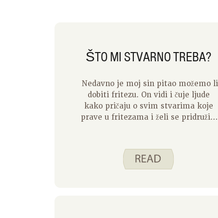
ŠTO MI STVARNO TREBA?
Nedavno je moj sin pitao možemo li
dobiti fritezu. On vidi i čuje ljude
kako pričaju o svim stvarima koje
prave u fritezama i želi se pridružiti
zabavi! I zadnjih godinu dana,
raspravljao sam trebam li dobiti
instant lonac. Međutim, kad
pogledam po kuhinji, shvatim da
zapravo nemam gdje staviti te
predmete. I kad malo bolje
razmislim, trebam li stvarno te
predmete da napravim hranu za