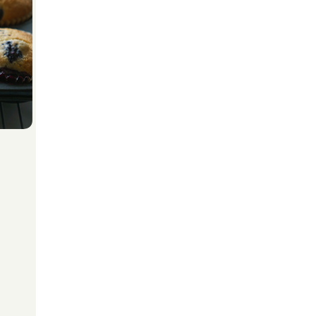
alat bio moj toster. Evo što je
Maggie podijelila: