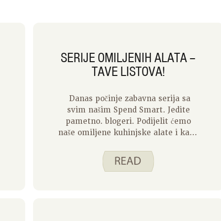
SERIJE OMILJENIH ALATA –
TAVE LISTOVA!
Danas počinje zabavna serija sa
svim našim Spend Smart. Jedite
pametno. blogeri. Podijelit ćemo
naše omiljene kuhinjske alate i kako
ih volimo koristiti. Lako je upasti u
zamku razmišljanja, potrebno vam
je puno alata i naprava za dobro
kuhanje i uživanje u vremenu
provedenom u kuhinji. To stvarno
nije istina. Nekoliko dobrih alata
koji rade puno različitih poslova idu