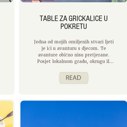
TABLE ZA GRICKALICE U
POKRETU
Jedna od mojih omiljenih stvari ljeti
je ići u avanturu s djecom. Te
avanture obično nisu pretjerane.
Posjet lokalnom gradu, okrugu ili
državnom parku je na vrhu našeg
popisa. Tijekom godina postao sam
prilično dobar u pakiranju za ovakva
spontana putovanja. Pakiranje
piknik verzije table za grickalice
stvara ručak u kojem svatko može
pronaći nešto što voli.