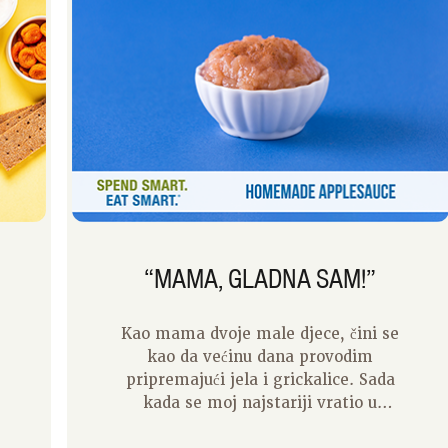
“MAMA, GLADNA SAM!”
Kao mama dvoje male djece, čini se
kao da većinu dana provodim
pripremajući jela i grickalice. Sada
r
kada se moj najstariji vratio u
predškolsku ustanovu, planiranje