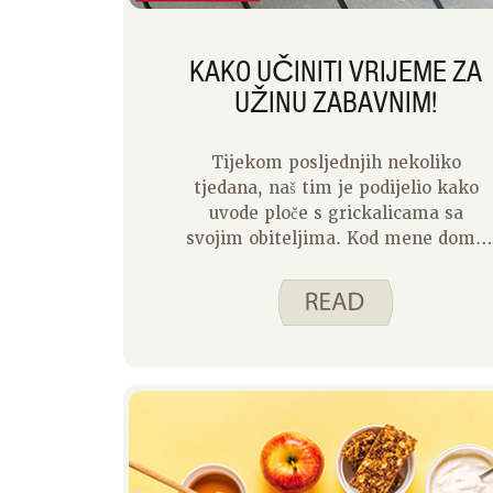
KAKO UČINITI VRIJEME ZA
UŽINU ZABAVNIM!
Tijekom posljednjih nekoliko
tjedana, naš tim je podijelio kako
uvode ploče s grickalicama sa
svojim obiteljima. Kod mene doma
grickalice se stalno uzimaju iz
hladnjaka i smočnice tijekom dana.
Kad moja prvašićica uđe u kuću
nakon škole, ostala je proždrljiva!
Imati spremnu tablu za grickalice s
mješavinom omiljenih grickalica i
zdravih opcija pomaže joj da
prebrodi do večere.