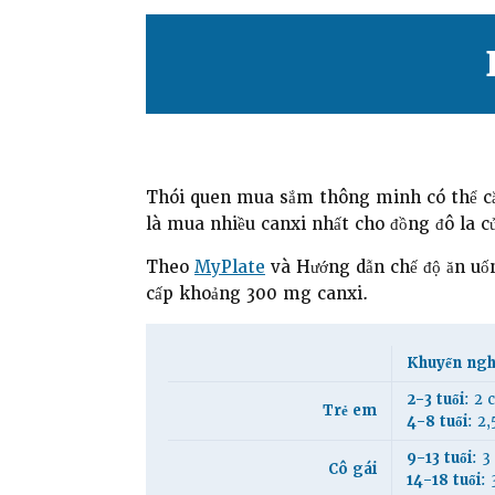
Thói quen mua sắm thông minh có thể cắt 
là mua nhiều canxi nhất cho đồng đô la c
Theo
MyPlate
và Hướng dẫn chế độ ăn uốn
cấp khoảng 300 mg canxi.
Khuyến ngh
2-3 tuổi
: 2 
Trẻ em
4-8 tuổi
: 2,
9-13 tuổi
: 3
Cô gái
14-18 tuổi
: 