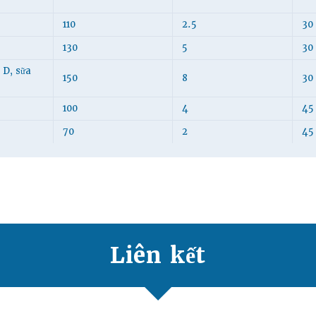
110
2.5
30
130
5
30
 D, sữa
150
8
30
100
4
45
70
2
45
Liên kết