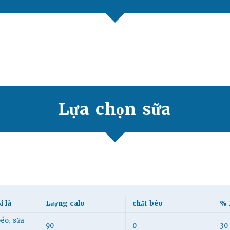
Lựa chọn sữa
i là
Lượng calo
chất béo
% 
éo, sữa
90
0
30