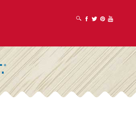
MỞ HỘP TÌM KIẾM
Facebook
Twitter
Pinterest
Youtube