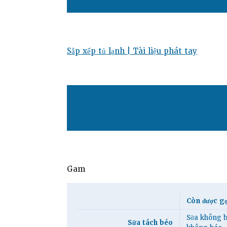
Sắp xếp tủ lạnh |
Tài liệu phát tay
Gam
Còn được gọ
Sữa không b
Sữa tách béo