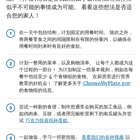
似乎不可能的事情成为可能。 看看这些想法是否适
合您的家人！
在一天中包括结构，计划固定的用餐时间。 除此之外，
1
将两餐零食之间的间隔限制在有限的份量内，以确保在
用餐时间到来时有良好的食欲。
计划一整周的菜单，以及购物清单。 让每个人都成为这
2
个过程的一部分！ 为计划制定一些基本规则，例如在每
餐中包括至少 4 个食物组的食物。 在厨房里进行营养
教育的好机会！ 了解更多关于
ChooseMyPlate.gov
的食物组的信息。
尝试一种新的食谱，制作您通常会购买的加工食品，例
3
如鸡肉条、豆豉，或者用完橱柜里剩下的南瓜罐头并尝
试
巧克力惊喜纸杯蛋糕
。
一起做饭，学习一些新技能。
查看我们的各种视频
以
4