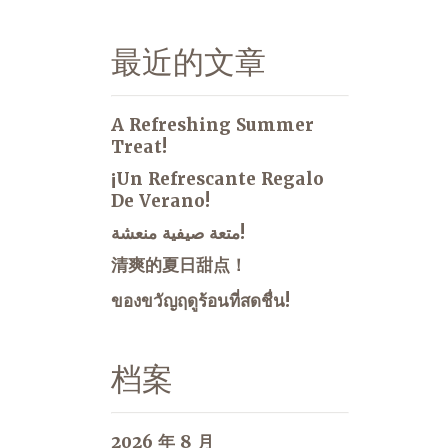
最近的文章
A Refreshing Summer
Treat!
¡Un Refrescante Regalo
De Verano!
متعة صيفية منعشة!
清爽的夏日甜点！
ของขวัญฤดูร้อนที่สดชื่น!
档案
2026 年 8 月