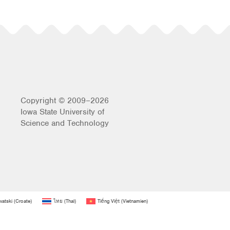
Copyright © 2009–2026
Iowa State University of
Science and Technology
vatski
(
Croate
)
ไทย
(
Thaï
)
Tiếng Việt
(
Vietnamien
)