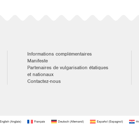
Informations complémentaires
Manifeste
Partenaires de vulgarisation étatiques
et nationaux
Contactez-nous
English
(
Anglais
)
Français
Deutsch
(
Allemand
)
Español
(
Espagnol
)
Hr