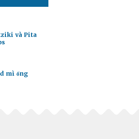
ziki và Pita
ps
ad mì ống