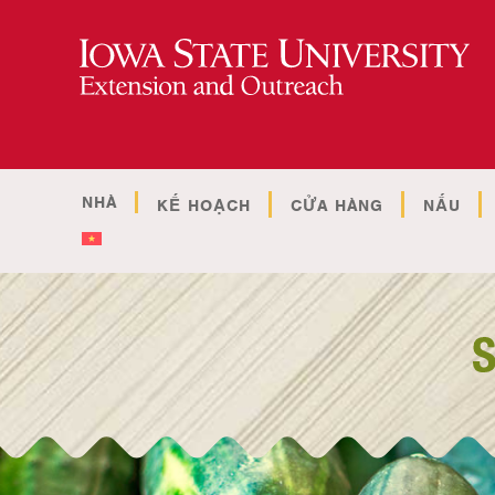
NHÀ
KẾ HOẠCH
CỬA HÀNG
NẤU