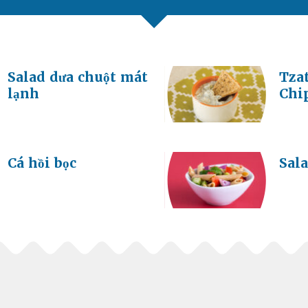
Salad dưa chuột mát
Tzat
lạnh
Chi
Cá hồi bọc
Sal