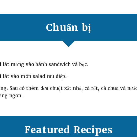
Chuẩn bị
i lát mỏng vào bánh sandwich và bọc.
 lát vào món salad rau diếp.
ng. Sau đó thêm dưa chuột xắt nhỏ, cà rốt, cà chua và nướ
 ống ngon.
Featured Recipes