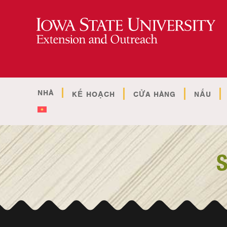
NHÀ
KẾ HOẠCH
CỬA HÀNG
NẤU