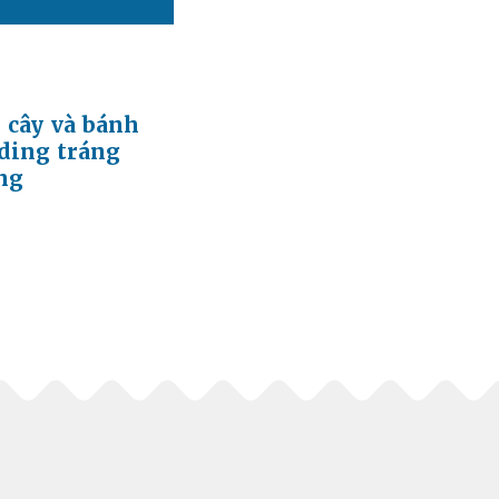
 cây và bánh
ding tráng
ng