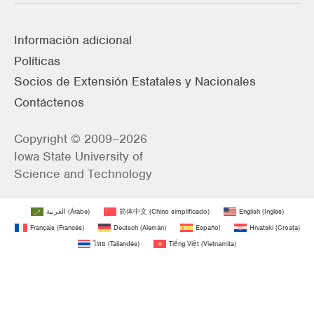
Información adicional
Políticas
Socios de Extensión Estatales y Nacionales
Contáctenos
Copyright © 2009–2026
Iowa State University of
Science and Technology
العربية
(
Árabe
)
简体中文
(
Chino simplificado
)
English
(
Inglés
)
Français
(
Francés
)
Deutsch
(
Alemán
)
Español
Hrvatski
(
Croata
)
ไทย
(
Tailandés
)
Tiếng Việt
(
Vietnamita
)