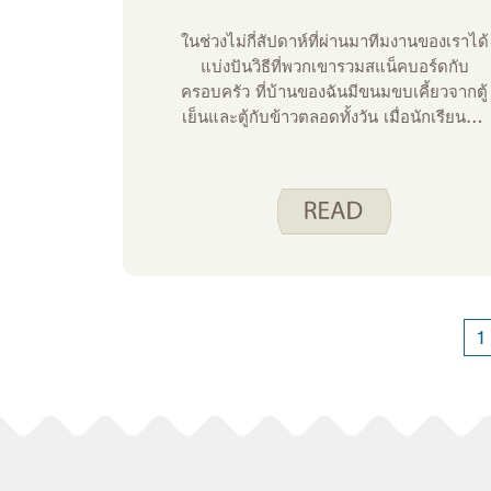
ในช่วงไม่กี่สัปดาห์ที่ผ่านมาทีมงานของเราได้
แบ่งปันวิธีที่พวกเขารวมสแน็คบอร์ดกับ
ครอบครัว ที่บ้านของฉันมีขนมขบเคี้ยวจากตู้
เย็นและตู้กับข้าวตลอดทั้งวัน เมื่อนักเรียนชั้น
ประถมศึกษาปีที่ 1 ของฉันเดินเข้าประตูหลัง
เลิกเรียน เธอก็หิวกระหาย! การเตรียมสแน็
คบอร์ดให้พร้อมสําหรับเธอพร้อมด้วยของว่าง
ที่เธอโปรดปรานและตัวเลือกเพื่อสุขภาพช่วย
ให้เธอผ่านไปได้จนถึงมื้อเย็น
1