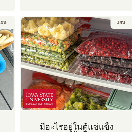
แผน
แผน
มีอะไรอยู่ในตู้แช่แข็ง