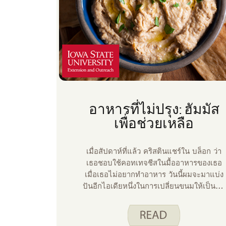
อาหารที่ไม่ปรุง: ฮัมมัส
เพื่อช่วยเหลือ
เมื่อสัปดาห์ที่แล้ว คริสตินแชร์ใน บล็อก ว่า
เธอชอบใช้คอทเทจชีสในมื้ออาหารของเธอ
เมื่อเธอไม่อยากทําอาหาร วันนี้ผมจะมาแบ่ง
ปันอีกไอเดียหนึ่งในการเปลี่ยนขนมให้เป็นมื้อ
อาหารกับคุณ ฮัมมุสเป็นที่นิยมในบ้านของเรา
ฮัมมุสทําจากถั่วการ์บันโซหรือที่เรียกว่าถั่วชิก
พี ถั่วการ์บันโซเป็นแหล่งไฟเบอร์และโปรตีน