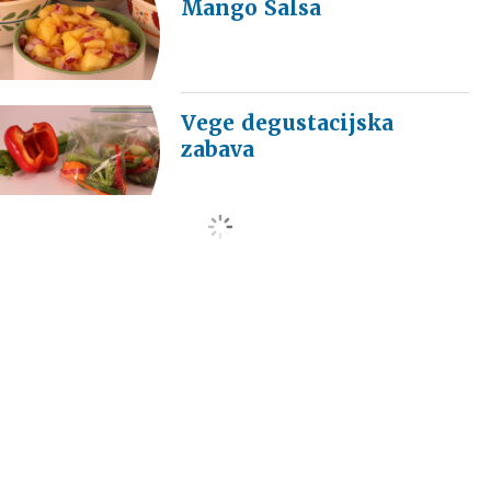
Mango Salsa
Vege degustacijska
zabava
load more