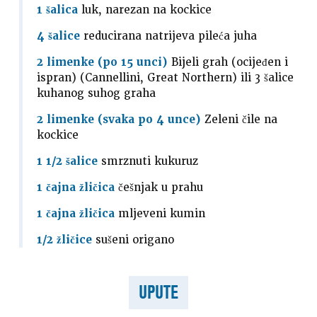
1 šalica
luk, narezan na kockice
4 šalice
reducirana natrijeva pileća juha
2 limenke (po 15 unci)
Bijeli grah (ocijeđen i
ispran) (Cannellini, Great Northern) ili 3 šalice
kuhanog suhog graha
2 limenke (svaka po 4 unce)
Zeleni čile na
kockice
1 1/2 šalice
smrznuti kukuruz
1 čajna žličica
češnjak u prahu
1 čajna žličica
mljeveni kumin
1/2 žličice
sušeni origano
UPUTE