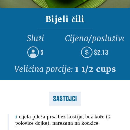
Bijeli čili
Služi
Cijena/posluživa
5
$2.13
Veličina porcije:
1 1/2 cups
SASTOJCI
1
cijela pileća prsa bez kostiju, bez kože (2
polovice dojke), narezana na kockice