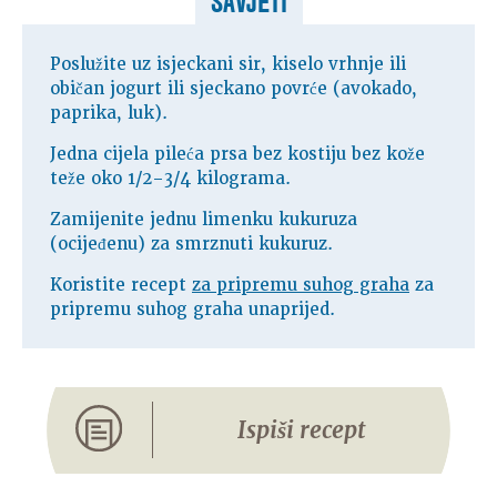
SAVJETI
Poslužite uz isjeckani sir, kiselo vrhnje ili
običan jogurt ili sjeckano povrće (avokado,
paprika, luk).
Jedna cijela pileća prsa bez kostiju bez kože
teže oko 1/2–3/4 kilograma.
Zamijenite jednu limenku kukuruza
(ocijeđenu) za smrznuti kukuruz.
Koristite recept
za pripremu suhog graha
za
pripremu suhog graha unaprijed.
Ispiši recept