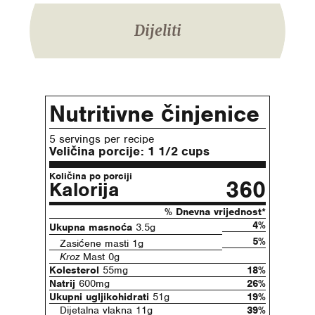
Dijeliti
Nutritivne činjenice
5 servings per recipe
Veličina porcije:
1 1/2 cups
Količina po porciji
360
Kalorija
% Dnevna vrijednost*
4%
Ukupna masnoća
3.5g
5%
Zasićene masti 1g
Kroz
Mast 0g
Kolesterol
55mg
18%
Natrij
600mg
26%
Ukupni ugljikohidrati
51g
19%
Dijetalna vlakna 11g
39%