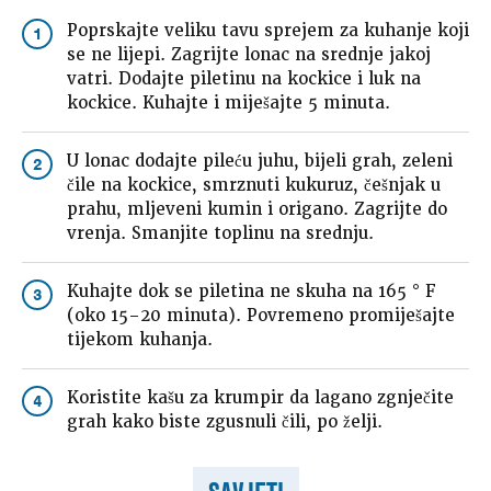
Poprskajte veliku tavu sprejem za kuhanje koji
1
se ne lijepi. Zagrijte lonac na srednje jakoj
vatri. Dodajte piletinu na kockice i luk na
kockice. Kuhajte i miješajte 5 minuta.
U lonac dodajte pileću juhu, bijeli grah, zeleni
2
čile na kockice, smrznuti kukuruz, češnjak u
prahu, mljeveni kumin i origano. Zagrijte do
vrenja. Smanjite toplinu na srednju.
Kuhajte dok se piletina ne skuha na 165 ° F
3
(oko 15–20 minuta). Povremeno promiješajte
tijekom kuhanja.
Koristite kašu za krumpir da lagano zgnječite
4
grah kako biste zgusnuli čili, po želji.