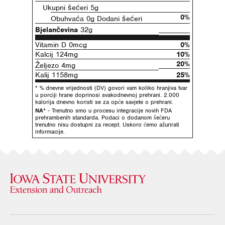
Ukupni šećeri 5g
0%
Obuhvaća 0g Dodani šećeri
Bjelančevina
32g
Vitamin D 0mcg
0%
Kalcij 124mg
10%
20%
Željezo 4mg
Kalij 1158mg
25%
* % dnevne vrijednosti (DV) govori vam koliko hranjiva tvar
u porciji hrane doprinosi svakodnevnoj prehrani. 2.000
kalorija dnevno koristi se za opće savjete o prehrani.
NA*
- Trenutno smo u procesu integracije novih FDA
prehrambenih standarda. Podaci o dodanom šećeru
trenutno nisu dostupni za recept. Uskoro ćemo ažurirati
informacije.