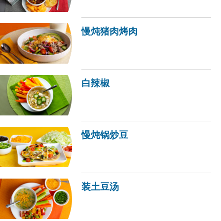
慢炖猪肉烤肉
白辣椒
慢炖锅炒豆
装土豆汤