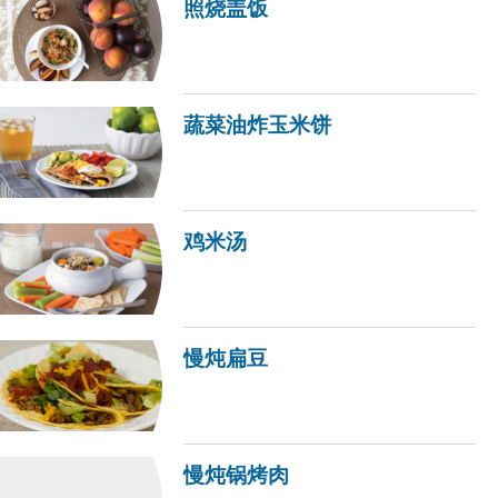
照烧盖饭
蔬菜油炸玉米饼
鸡米汤
慢炖扁豆
慢炖锅烤肉