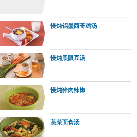
慢炖锅墨西哥鸡汤
慢炖黑眼豆汤
慢炖猪肉辣椒
蔬菜面食汤