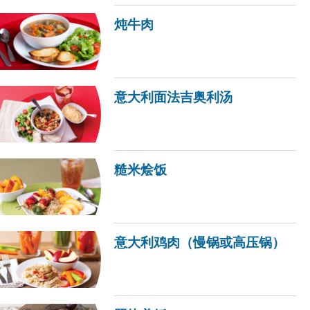
炖牛肉
意大利面法吉奥利汤
糙米烩饭
意大利鸡肉（慢锅或高压锅）