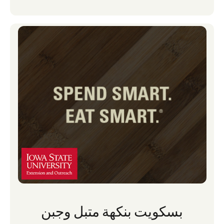
بسكويت بنكهة متبل وجبن