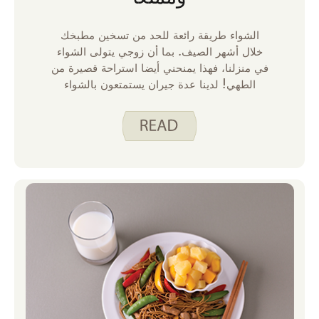
الشواء طريقة رائعة للحد من تسخين مطبخك
خلال أشهر الصيف. بما أن زوجي يتولى الشواء
في منزلنا، فهذا يمنحني أيضا استراحة قصيرة من
الطهي! لدينا عدة جيران يستمتعون بالشواء
طوال العام. أما زوجي فهو شواء في الطقس
المعتدل. يفضل الانتظار حتى يصبح الطقس لطيفا
بما يكفي ليقضي وقتا في الخارج براحة. عندما
يبدأ الصيف في ذروته وتبدأ درجات الحرارة في
الارتفاع، أجد نفسي أذكره بانتظام ببعض
ممارسات السلامة الغذائية المهمة.