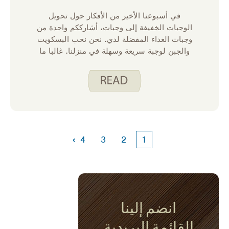
في أسبوعنا الأخير من الأفكار حول تحويل
الوجبات الخفيفة إلى وجبات، أشارككم واحدة من
وجبات الغداء المفضلة لدي. نحن نحب البسكويت
والجبن لوجبة سريعة وسهلة في منزلنا. غالبا ما
أحتفظ بقطع من الجبنة الشيدر، والفلفل الجاك،
وجبن السويس في ثلاجتنا حتى نتمكن من تقطيعها
للوجبة عندما لا نشعر بالرغبة في الطهي أو عندما
ينفد الوقت.
›
4
3
2
1
انضم إلينا
القائمة البريدية