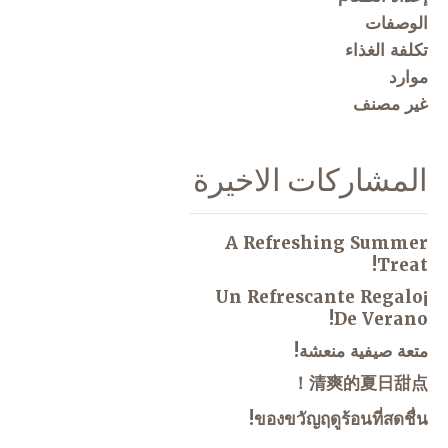
الوصفات
تكلفة الغذاء
موارد
غير مصنف
المشاركات الاخيرة
A Refreshing Summer
Treat!
¡Un Refrescante Regalo
De Verano!
متعة صيفية منعشة!
清爽的夏日甜点！
ของขวัญฤดูร้อนที่สดชื่น!