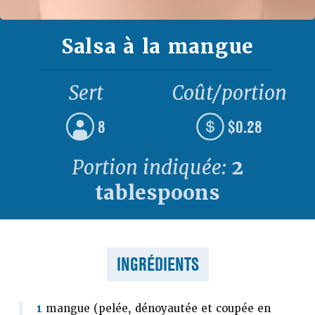
Salsa à la mangue
Sert
Coût/portion
8
$0.28
Portion indiquée:
2
tablespoons
INGRÉDIENTS
1
mangue (pelée, dénoyautée et coupée en