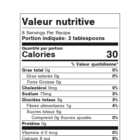
Valeur nutritive
8 Servings Per Recipe
Portion indiquée:
2 tablespoons
Quantité par portion
30
Calories
% Valeur quotidienne*
Gras total
0g
0%
Gras saturés 0g
0%
Trans
Graisse 0g
Cholestérol
0mg
0%
Sodium
75mg
3%
Glucides totaux
8g
3%
Fibres alimentaires 1g
4%
Sucres totaux 6g
Comprend 0g Sucres ajoutés
0%
Protéine
0g
Vitamine d 0 mcg
0%
Calcium 8 mg
0%