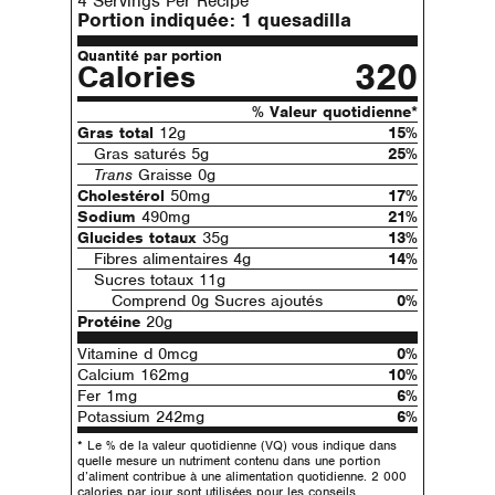
4 Servings Per Recipe
Portion indiquée:
1 quesadilla
Quantité par portion
320
Calories
% Valeur quotidienne*
Gras total
12g
15%
Gras saturés 5g
25%
Trans
Graisse 0g
Cholestérol
50mg
17%
Sodium
490mg
21%
Glucides totaux
35g
13%
Fibres alimentaires 4g
14%
Sucres totaux 11g
Comprend 0g Sucres ajoutés
0%
Protéine
20g
Vitamine d 0mcg
0%
Calcium 162mg
10%
Fer 1mg
6%
Potassium 242mg
6%
* Le % de la valeur quotidienne (VQ) vous indique dans
quelle mesure un nutriment contenu dans une portion
d’aliment contribue à une alimentation quotidienne. 2 000
calories par jour sont utilisées pour les conseils